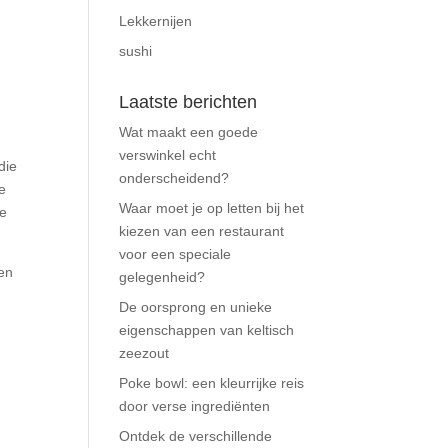
Lekkernijen
sushi
Laatste berichten
Wat maakt een goede
verswinkel echt
die
onderscheidend?
e
Waar moet je op letten bij het
te
kiezen van een restaurant
voor een speciale
een
gelegenheid?
De oorsprong en unieke
eigenschappen van keltisch
zeezout
Poke bowl: een kleurrijke reis
door verse ingrediënten
Ontdek de verschillende