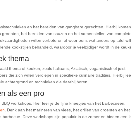
sistechnieken en het bereiden van gangbare gerechten. Hierbij kome
n groenten, het bereiden van sauzen en het samenstellen van complet
ookvaardigheden willen verbeteren of weer eens wat anders op tafel wil
lende kookstijlen behandeld, waardoor je veelzijdiger wordt in de keuk
ek thema
d thema of keuken, zoals Italiaans, Aziatisch, veganistisch of juist
s die zich willen verdiepen in specifieke culinaire tradities. Hierbij lee
ele achtergrond en technieken die daarbij horen.
n als een pro
 BBQ workshops. Hier leer je de fijne kneepjes van het barbecueën,
ten
. Denk aan het marineren van vlees, het grillen van groenten en het
en barbecue. Deze workshops zijn populair in de zomer en bieden een 