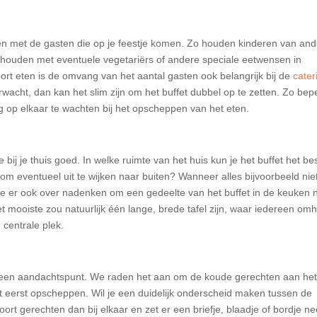
den met de gasten die op je feestje komen. Zo houden kinderen van and
 houden met eventuele vegetariërs of andere speciale eetwensen in
ort eten is de omvang van het aantal gasten ook belangrijk bij de
cater
acht, dan kan het slim zijn om het buffet dubbel op te zetten. Zo bep
 op elkaar te wachten bij het opscheppen van het eten.
 bij je thuis goed. In welke ruimte van het huis kun je het buffet het be
m eventueel uit te wijken naar buiten? Wanneer alles bijvoorbeeld nie
je er ook over nadenken om een gedeelte van het buffet in de keuken 
t mooiste zou natuurlijk één lange, brede tafel zijn, waar iedereen om
 centrale plek.
k een aandachtspunt. We raden het aan om de koude gerechten aan he
it eerst opscheppen. Wil je een duidelijk onderscheid maken tussen de
t gerechten dan bij elkaar en zet er een briefje, blaadje of bordje ne