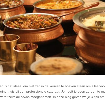
en is het ideaal om niet zelf in de keuken te hoeven staan om alles voo
ing thuis bij een professionele cateraar. Je hoeft je geen zorgen te 
en wordt zelfs de afwas meegenomen. In deze blog geven we je 3 tips om